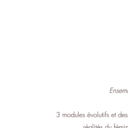
Ensemb
3 modules évolutifs et de
réalités du fémi