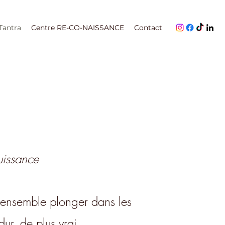
 Tantra
Centre RE-CO-NAISSANCE
Contact
uissance
r ensemble plonger dans les
dur, de plus vrai.