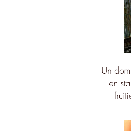
Un doma
en sta
fruit