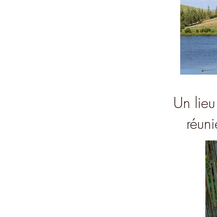
Un lie
réuni