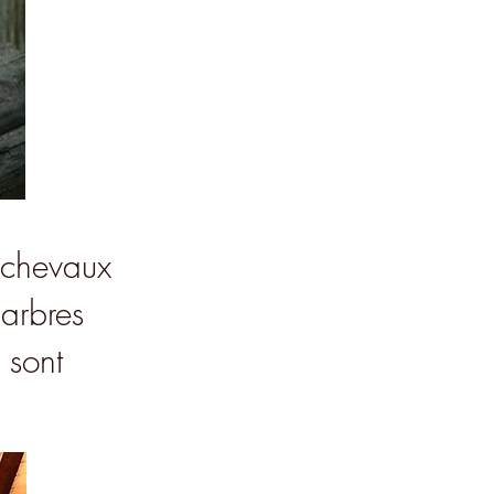
s chevaux
 arbres
s sont