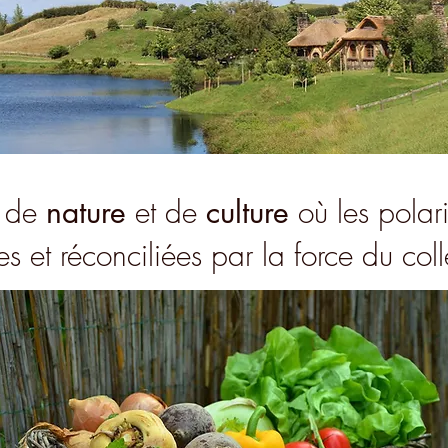
u de
nature
et de
culture
où les polari
es et réconciliées par la force du coll