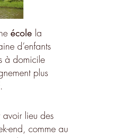
une
école
la
aine d’enfants
s à domicile
eignement plus
f.
y avoir lieu des
ek-end, comme au