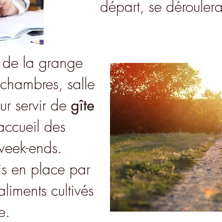
départ, se déroulera
 de la grange
chambres, salle
ur servir de
gîte
accueil des
 week-ends.
mis en place par
liments cultivés
ce.